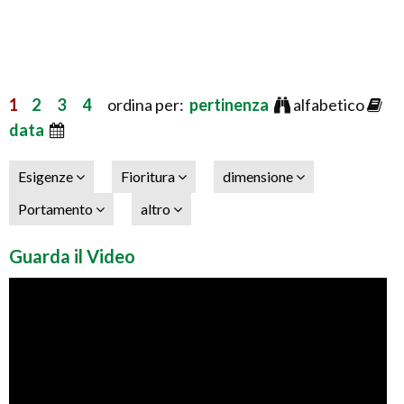
1
2
3
4
ordina per:
pertinenza
alfabetico
data
Esigenze
Fioritura
dimensione
Portamento
altro
Guarda il Video