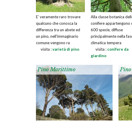
E' veramente raro trovare
Alla classe botanica dell
qualcuno che conosca la
conifere appartengono 
differenza tra un abete ed
600 specie, diffuse
un pino, nell'immaginario
principalmente nella fas
comune vengono ra
climatica tempera
visita :
varietà di pino
visita :
conifere da
giardino
Pino Marittimo
Pino