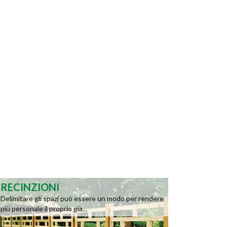
RECINZIONI
Delimitare gli spazi può essere un modo per rendere
più personale il proprio gia...