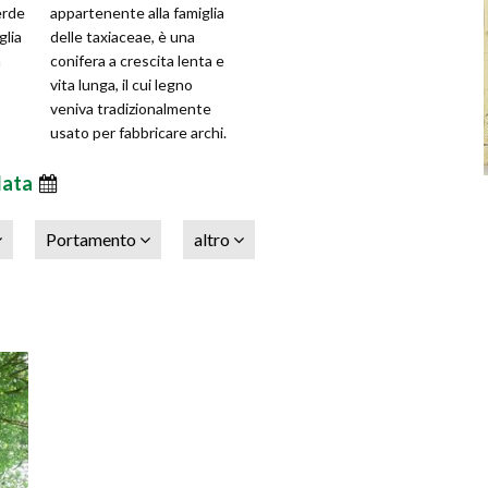
erde
appartenente alla famiglia
glia
delle taxiaceae, è una
m
conifera a crescita lenta e
vita lunga, il cui legno
veniva tradizionalmente
usato per fabbricare archi.
Tra le varietà più comuni,
data
Portamento
altro