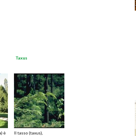
Taxus
a) è
Il tasso (taxus),