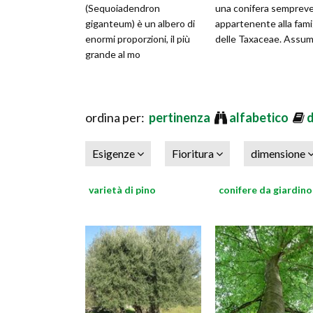
(Sequoiadendron
una conifera semprev
giganteum) è un albero di
appartenente alla fami
enormi proporzioni, il più
delle Taxaceae. Assu
grande al mo
ordina per:
pertinenza
alfabetico
Esigenze
Fioritura
dimensione
varietà di pino
conifere da giardino