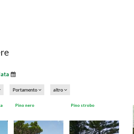
ere
data
Portamento
altro
ca
Pino nero
Pino strobo