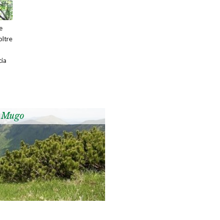
e
oltre
cia
 Mugo