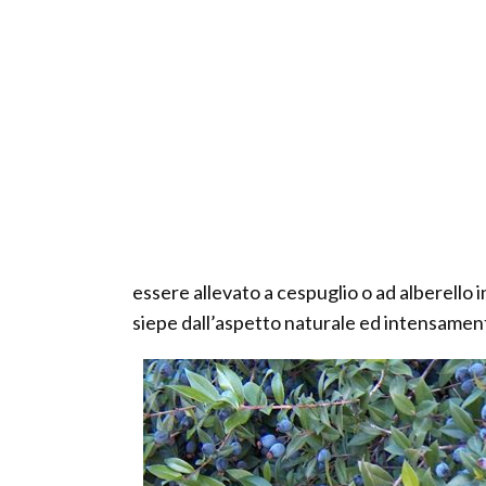
essere allevato a cespuglio o ad alberello i
siepe dall’aspetto naturale ed intensamen