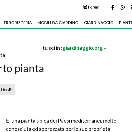
Forum
ERBORISTERIA
MOBILI DA GIARDINO
GIARDINAGGIO
PIANT
tu sei in :
giardinaggio.org
»
nta
rto pianta
rticoli:
E’ una pianta tipica dei Paesi mediterranei, molto
conosciuta ed apprezzata per le sue proprietà