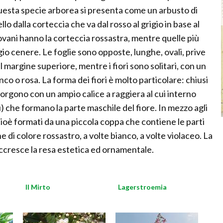
uesta specie arborea si presenta come un arbusto di
o dalla corteccia che va dal rosso al grigio in base al
iovani hanno la corteccia rossastra, mentre quelle più
o cenere. Le foglie sono opposte, lunghe, ovali, prive
el margine superiore, mentre i fiori sono solitari, con un
co o rosa. La forma dei fiori è molto particolare: chiusi
orgono con un ampio calice a raggiera al cui interno
mi) che formano la parte maschile del fiore. In mezzo agli
 cioè formati da una piccola coppa che contiene le parti
he di colore rossastro, a volte bianco, a volte violaceo. La
accresce la resa estetica ed ornamentale.
Il Mirto
Lagerstroemia