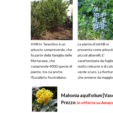
Il Mirto Tarantino è un
La pianta di mirtilli si
arbusto sempreverde, che
presenta come arbusti
fa parte della famiglia delle
piccoli alberelli. E'
Myrtaceae, che
caratterizzata da fogli
comprende 4000 specie di
molto robuste e di col
piante, tra cui anche
verde scuro. La fioritur
l’Eucalipto Australiano.
che avviene da maggio
Originario della Persia è
luglio, si caratterizza di 
diffuso ...
Mahonia aquifolium [Vas
Prezzo:
in offerta su Amazo