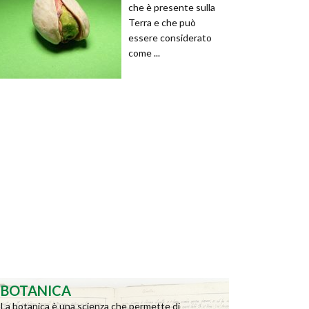
che è presente sulla
Terra e che può
essere considerato
come ...
BOTANICA
La botanica è una scienza che permette di