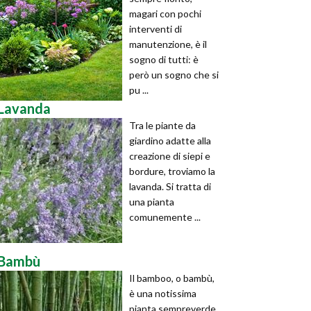
magari con pochi
interventi di
manutenzione, è il
sogno di tutti: è
però un sogno che si
pu ...
Lavanda
Tra le piante da
giardino adatte alla
creazione di siepi e
bordure, troviamo la
lavanda. Si tratta di
una pianta
comunemente ...
Bambù
Il bamboo, o bambù,
è una notissima
pianta sempreverde