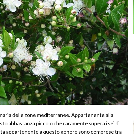
ginaria delle zone mediterranee. Appartenente alla
usto abbastanza piccolo che raramente supera i sei di
ianta appartenente a questo genere sono comprese tra