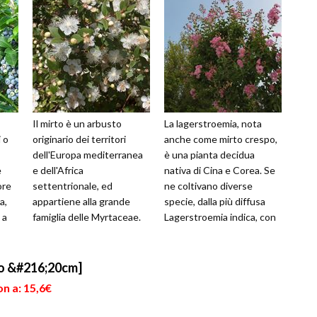
Il mirto è un arbusto
La lagerstroemia, nota
 o
originario dei territori
anche come mirto crespo,
dell'Europa mediterranea
è una pianta decidua
e
e dell'Africa
nativa di Cina e Corea. Se
ore
settentrionale, ed
ne coltivano diverse
a,
appartiene alla grande
specie, dalla più diffusa
 a
famiglia delle Myrtaceae.
Lagerstroemia indica, con
...
Questa pianta, molto
il tipico tronco liscio
presente nei panorami
grigio-...
del...
o &#216;20cm]
n a: 15,6€