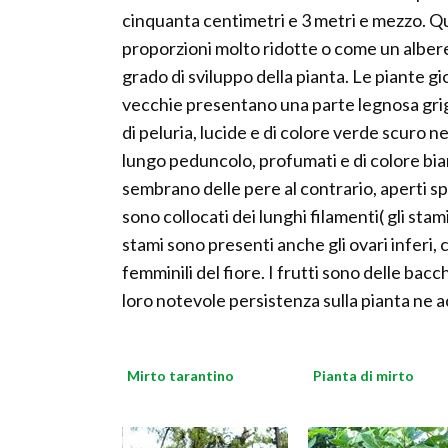
cinquanta centimetri e 3 metri e mezzo. Q
proporzioni molto ridotte o come un alberell
grado di sviluppo della pianta. Le piante g
vecchie presentano una parte legnosa grigi
di peluria, lucide e di colore verde scuro n
lungo peduncolo, profumati e di colore bian
sembrano delle pere al contrario, aperti sp
sono collocati dei lunghi filamenti( gli sta
stami sono presenti anche gli ovari inferi,
femminili del fiore. I frutti sono delle bacc
loro notevole persistenza sulla pianta ne 
Mirto tarantino
Pianta di mirto