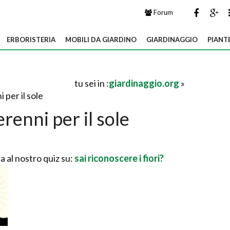
Forum
ERBORISTERIA
MOBILI DA GIARDINO
GIARDINAGGIO
PIANT
tu sei in :
giardinaggio.org
»
i per il sole
erenni per il sole
a al nostro quiz su:
sai riconoscere i fiori?