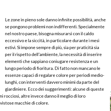
Le zone in pieno sole danno infinite possibilità, anche
se pongono problemi non indifferenti. Specialmente
nel nostro paese, bisogna misurarsi con il caldo
eccessivo e la siccità, in particolare durante i mesi
estivi. Si impone sempre di più, sia per praticità sia
per il rispetto dell’ambiente, la necessità di inserire
elementi che sappiano coniugare resistenza e un
lungo periodo di fioritura. Di fatto non mancano le
essenze capaci di regalare colore per periodi medio-
lunghi, con interventi davvero minimi da parte del
giardiniere. Ecco dei suggerimenti: alcune di queste
ni rocciosi, altre invece danno il meglio di loro
 vistose macchie di colore.