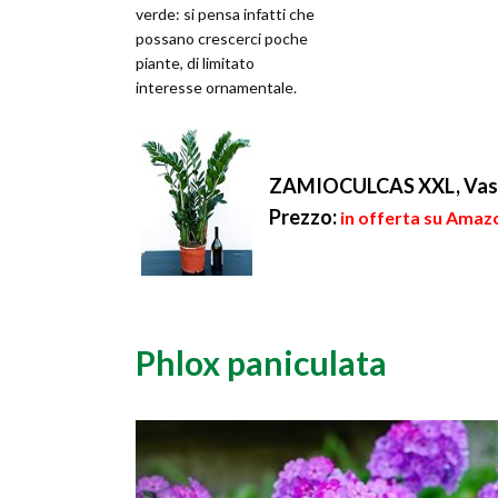
verde: si pensa infatti che
possano crescerci poche
piante, di limitato
interesse ornamentale.
Niente di più sbagliato!
Sono are...
ZAMIOCULCAS XXL, Vaso 
Prezzo:
in offerta su Amazo
Phlox paniculata