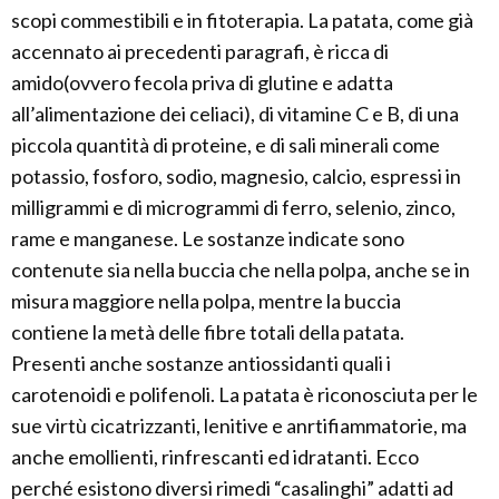
scopi commestibili e in fitoterapia. La patata, come già
accennato ai precedenti paragrafi, è ricca di
amido(ovvero fecola priva di glutine e adatta
all’alimentazione dei celiaci), di vitamine C e B, di una
piccola quantità di proteine, e di sali minerali come
potassio, fosforo, sodio, magnesio, calcio, espressi in
milligrammi e di microgrammi di ferro, selenio, zinco,
rame e manganese. Le sostanze indicate sono
contenute sia nella buccia che nella polpa, anche se in
misura maggiore nella polpa, mentre la buccia
contiene la metà delle fibre totali della patata.
Presenti anche sostanze antiossidanti quali i
carotenoidi e polifenoli. La patata è riconosciuta per le
sue virtù cicatrizzanti, lenitive e anrtifiammatorie, ma
anche emollienti, rinfrescanti ed idratanti. Ecco
perché esistono diversi rimedi “casalinghi” adatti ad