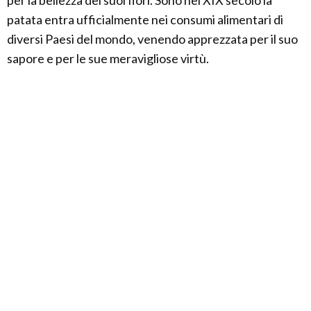
per la bellezza dei suoi fiori. Sono nel XIX secolo la
patata entra ufficialmente nei consumi alimentari di
diversi Paesi del mondo, venendo apprezzata per il suo
sapore e per le sue meravigliose virtù.