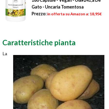
180 Capsule - Vegan - U&#241;a De
Gato - Uncaria Tomentosa
Prezzo:
in offerta su Amazon a: 18,95€
Caratteristiche pianta
La