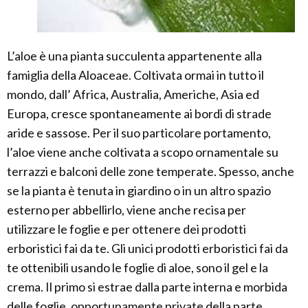
L’aloe è una pianta succulenta appartenente alla
famiglia della Aloaceae. Coltivata ormai in tutto il
mondo, dall’ Africa, Australia, Americhe, Asia ed
Europa, cresce spontaneamente ai bordi di strade
aride e sassose. Per il suo particolare portamento,
l’aloe viene anche coltivata a scopo ornamentale su
terrazzi e balconi delle zone temperate. Spesso, anche
se la pianta è tenuta in giardino o in un altro spazio
esterno per abbellirlo, viene anche recisa per
utilizzare le foglie e per ottenere dei prodotti
erboristici fai da te. Gli unici prodotti erboristici fai da
te ottenibili usando le foglie di aloe, sono il gel e la
crema. Il primo si estrae dalla parte interna e morbida
delle foglie, opportunamente private della parte