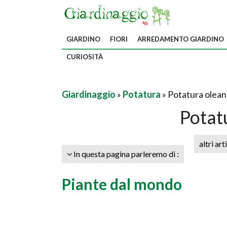
GIARDINO
FIORI
ARREDAMENTO GIARDINO
CURIOSITÀ
Giardinaggio
»
Potatura
» Potatura olea
Potat
altri art
In questa pagina parleremo di :
Piante dal mondo