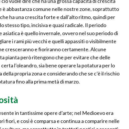
e ciò vuole dire che ha una grossa capacità di crescita
che è abbastanza comune nelle nostre zone, soprattutto
 che ha una crescita forte e dall’alto ritmo, quindi per
stesso tipo, incisiva e quasi radicale. Il periodo
e asiatica è quello invernale, ovvero nel suo periodo di
iare i rami più vecchi e quelli appassiti o visibilmente
i che cresceranno e fioriranno certamente. Alcune
a pianta però ritengono che per evitare che delle
erta l’oleandro, sia bene operare la potatura per lo
 della propria zona e considerando che se c’è il rischio
otatura fino alla prima metà di marzo.
osità
esente in tantissime opere d’arte; nel Medioevo era
pri fiori, e così è comparsa e continua a comparire nelle