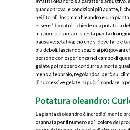
Infatti l’oleandro è a carattere arbustivo, 
quando trova le condizioni più adatte, il 
nei litorali. Insomma l’leandro è una pianta
essere “domato” richiede una potatura dello 
migliore per potare questa pianta di origin
pausa vegetativa; ciò che si deve fare è tagl
più deboli, lasciando spazio ai più giovan
persone con esperienza nel campo di quest
gelate potrebbero condurre a morte quasi c
meno a febbraio, regolandosi però sul clima
di successive gelate, si può rimandare la p
Potatura oleandro: Curi
La pianta di oleandro è incredibilmente pr
osannata per il numero ed il colore dei pro