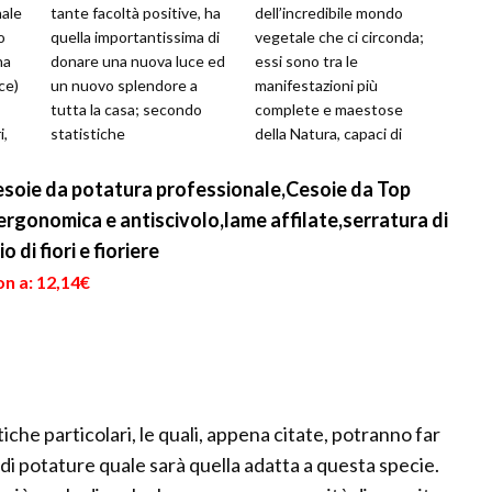
ale
tante facoltà positive, ha
dell’incredibile mondo
o
quella importantissima di
vegetale che ci circonda;
na
donare una nuova luce ed
essi sono tra le
ce)
un nuovo splendore a
manifestazioni più
tutta la casa; secondo
complete e maestose
i,
statistiche
della Natura, capaci di
...
sull’argomento, tanti
superare le dimensioni dei
possessori di giardi...
nostri moderni gra...
soie da potatura professionale,Cesoie da Top
rgonomica e antiscivolo,lame affilate,serratura di
 di fiori e fioriere
n a: 12,14€
iche particolari, le quali, appena citate, potranno far
i potature quale sarà quella adatta a questa specie.