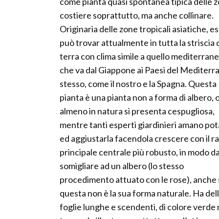
come pianta quasi spontanea tipica delle 
costiere soprattutto, ma anche collinare.
Originaria delle zone tropicali asiatiche, es
può trovar attualmente in tutta la striscia 
terra con clima simile a quello mediterran
che va dal Giappone ai Paesi del Mediterr
stesso, come il nostro e la Spagna. Questa
pianta è una pianta non a forma di albero, 
almeno in natura si presenta cespugliosa,
mentre tanti esperti giardinieri amano pot
ed aggiustarla facendola crescere con il 
principale centrale più robusto, in modo d
somigliare ad un albero (lo stesso
procedimento attuato con le rose), anche
questa non è la sua forma naturale. Ha del
foglie lunghe e scendenti, di colore verde