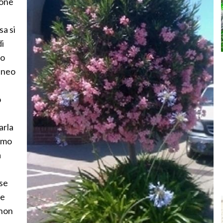
zone
sa si
di
eo
aneo
o
arla
ramo
a
 se
le
 non