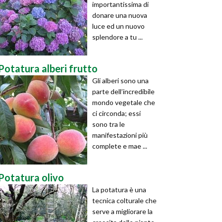
importantissima di
donare una nuova
luce ed un nuovo
splendore a tu ...
Potatura alberi frutto
Gli alberi sono una
parte dell’incredibile
mondo vegetale che
ci circonda; essi
sono tra le
manifestazioni più
complete e mae ...
Potatura olivo
La potatura è una
tecnica colturale che
serve a migliorare la