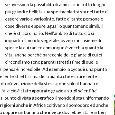
se avessimo la possibilità di ammirarne tutti i luoghi
più grandi e belli; la sua spettacolarità sta nel fatto di
essere vario e variopinto, fatto di tante persone e
cose diverse eppure uguali o quantomeno simili, il
che è straordinario. Nell’ambito di tutto ciò si
inquadra il mondo vegetale, ovvero un insieme di
specie la cui radice comunque è vecchia quanto la
vita, anche perché parecchie delle piante di cui ci
circondiamo sono parenti strettissime di quelle
i si pensa è incredibile. Ad esempio la cycas è una pianta
rente strettissima della pianta che era presente
a di un’evoluzione della stessa; non solo, il baobab è
i fa, e ciò è stato appurato grazie a studi scientifici
 Dal punto di vista geografico il mondo si sta uniformando
tri giorni anche in Africa coltivano il pomodoro ed anche
co oppure un banano che invece dovrebbe stare in ben