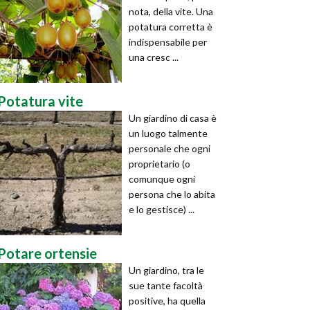
nota, della vite. Una
potatura corretta è
indispensabile per
una cresc ...
Potatura vite
Un giardino di casa è
un luogo talmente
personale che ogni
proprietario (o
comunque ogni
persona che lo abita
e lo gestisce) ...
Potare ortensie
Un giardino, tra le
sue tante facoltà
positive, ha quella