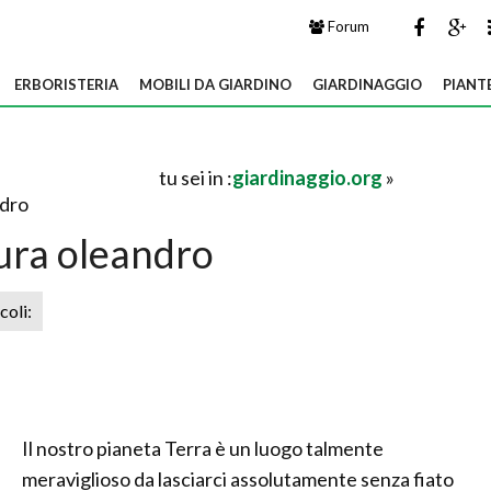
Forum
ERBORISTERIA
MOBILI DA GIARDINO
GIARDINAGGIO
PIANT
tu sei in :
giardinaggio.org
»
ndro
ura oleandro
icoli:
Il nostro pianeta Terra è un luogo talmente
meraviglioso da lasciarci assolutamente senza fiato