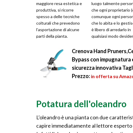
maggiore resa estetica e
luogo talmente person
produttiva, si ricorre
che ogni proprietario (
spesso a delle tecniche
comunque ogni perso
colturali che prevedono
che lo abita e lo gestis
l’asportazione di alcune
è libero di arredarlo in
parti della pianta.
qualsiasi modo desider
L’asportazione delle parti
così come è libero di col
vegetali, come ...
Crenova Hand Pruners,Ce
Bypass con impugnatura e
sicurezza innovativa Taglio
Prezzo:
in offerta su Amazo
Potatura dell'oleandro
L’oleandro è una pianta con due caratterist
capire immediatamente al lettore esperto d