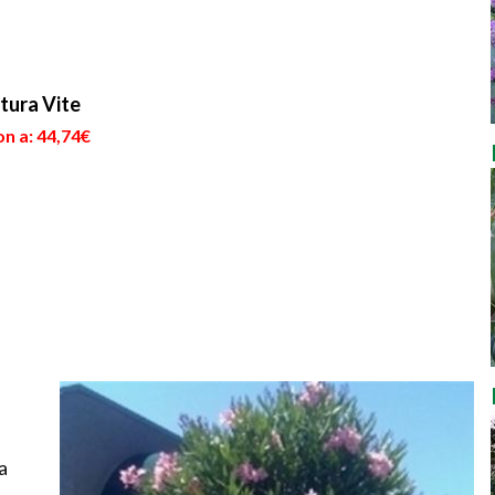
tura Vite
n a: 44,74€
a