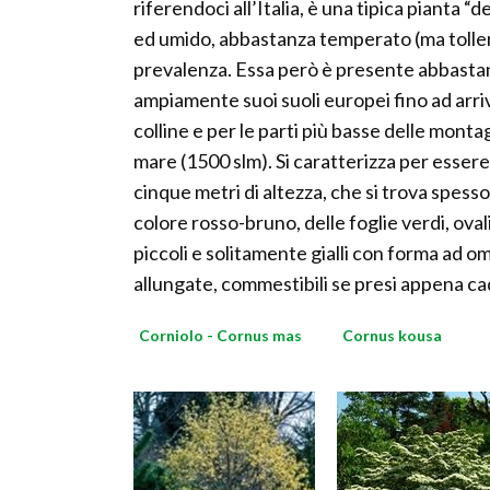
riferendoci all’Italia, è una tipica pianta 
ed umido, abbastanza temperato (ma tollera
prevalenza. Essa però è presente abbastan
ampiamente suoi suoli europei fino ad arri
colline e per le parti più basse delle montag
mare (1500 slm). Si caratterizza per essere
cinque metri di altezza, che si trova spesso
colore rosso-bruno, delle foglie verdi, oval
piccoli e solitamente gialli con forma ad ombr
allungate, commestibili se presi appena cad
Corniolo - Cornus mas
Cornus kousa