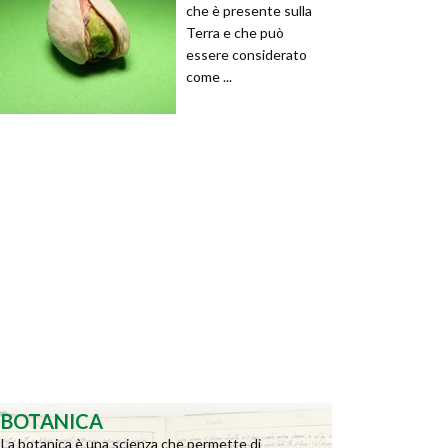
che è presente sulla
Terra e che può
essere considerato
come ...
BOTANICA
La botanica è una scienza che permette di