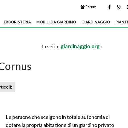
Forum
ERBORISTERIA
MOBILI DA GIARDINO
GIARDINAGGIO
PIANT
tu sei in :
giardinaggio.org
»
Cornus
rticoli:
Le persone che scelgono in totale autonomia di
dotare la propria abitazione di un giardino privato