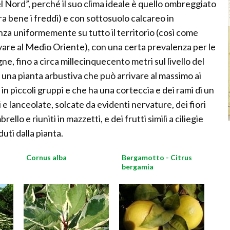
“del Nord”, perché il suo clima ideale è quello ombreggiato
 bene i freddi) e con sottosuolo calcareo in
za uniformemente su tutto il territorio (così come
vare al Medio Oriente), con una certa prevalenza per le
ne, fino a circa millecinquecento metri sul livello del
 una pianta arbustiva che può arrivare al massimo ai
 in piccoli gruppi e che ha una corteccia e dei rami di un
i e lanceolate, solcate da evidenti nervature, dei fiori
ello e riuniti in mazzetti, e dei frutti simili a ciliegie
uti dalla pianta.
Cornus alba
Bergamotto - Citrus
bergamia