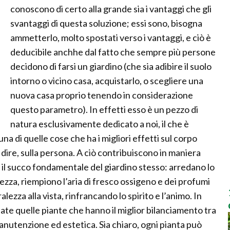
conoscono di certo alla grande sia i vantaggi che gli
svantaggi di questa soluzione; essi sono, bisogna
ammetterlo, molto spostati verso i vantaggi, e ciò è
deducibile anchhe dal fatto che sempre più persone
decidono di farsi un giardino (che sia adibire il suolo
intorno o vicino casa, acquistarlo, o scegliere una
nuova casa proprio tenendo in considerazione
questo parametro). In effetti esso è un pezzo di
natura esclusivamente dedicato a noi, il che è
 di quelle cose che ha i migliori effetti sul corpo
ire, sulla persona. A ciò contribuiscono in maniera
no il succo fondamentale del giardino stesso: arredano lo
ezza, riempiono l’aria di fresco ossigeno e dei profumi
alezza alla vista, rinfrancando lo spirito e l’animo. In
ate quelle piante che hanno il miglior bilanciamento tra
anutenzione ed estetica. Sia chiaro, ogni pianta può