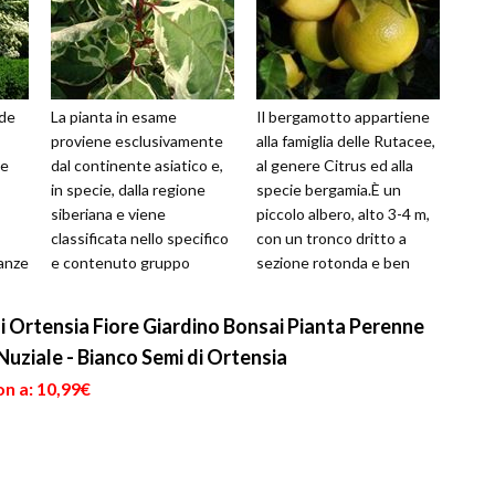
ede
La pianta in esame
Il bergamotto appartiene
proviene esclusivamente
alla famiglia delle Rutacee,
 e
dal continente asiatico e,
al genere Citrus ed alla
in specie, dalla regione
specie bergamia.È un
siberiana e viene
piccolo albero, alto 3-4 m,
classificata nello specifico
con un tronco dritto a
tanze
e contenuto gruppo
sezione rotonda e ben
e di
familiare delle Cornaceae.
ramificato ed una
Questo arbus...
cortecc...
i Ortensia Fiore Giardino Bonsai Pianta Perenne
uziale - Bianco Semi di Ortensia
n a: 10,99€