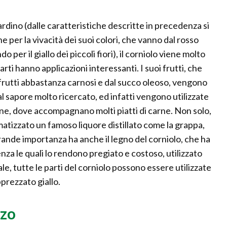
ardino (dalle caratteristiche descritte in precedenza si
per la vivacità dei suoi colori, che vanno dal rosso
o per il giallo dei piccoli fiori), il corniolo viene molto
arti hanno applicazioni interessanti. I suoi frutti, che
 frutti abbastanza carnosi e dal succo oleoso, vengono
l sapore molto ricercato, ed infatti vengono utilizzate
ine, dove accompagnano molti piatti di carne. Non solo,
atizzato un famoso liquore distillato come la grappa,
rande importanza ha anche il legno del corniolo, che ha
nza le quali lo rendono pregiato e costoso, utilizzato
le, tutte le parti del corniolo possono essere utilizzate
apprezzato giallo.
zzo