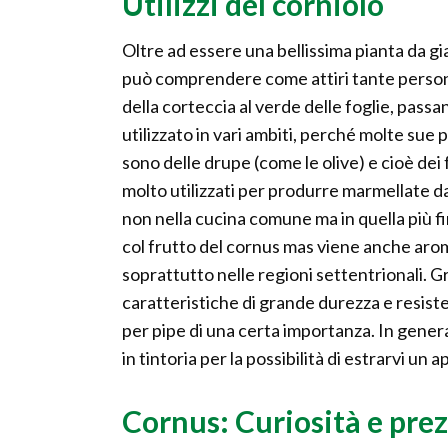
Utilizzi del corniolo
Oltre ad essere una bellissima pianta da gi
può comprendere come attiri tante persone 
della corteccia al verde delle foglie, passand
utilizzato in vari ambiti, perché molte sue p
sono delle drupe (come le olive) e cioè dei
molto utilizzati per produrre marmellate da
non nella cucina comune ma in quella più f
col frutto del cornus mas viene anche arom
soprattutto nelle regioni settentrionali. G
caratteristiche di grande durezza e resiste
per pipe di una certa importanza. In genera
in tintoria per la possibilità di estrarvi un 
Cornus: Curiosità e pre