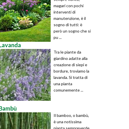
magari con pochi
interventi di
manutenzione, è il
sogno di tutti: è
però un sogno che si
pu ...
Lavanda
Tra le piante da
giardino adatte alla
creazione di siepi e
bordure, troviamo la
lavanda. Si tratta di
una pianta
comunemente ...
Bambù
Il bamboo, o bambù,
è una notissima
pianta sempreverde