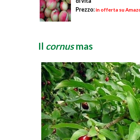
di vita
Prezzo:
in offerta su Amazo
Il
cornus
mas