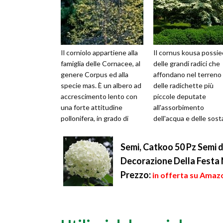
Il corniolo appartiene alla
Il cornus kousa possi
famiglia delle Cornacee, al
delle grandi radici che
genere Corpus ed alla
affondano nel terreno
specie mas. È un albero ad
delle radichette più
accrescimento lento con
piccole deputate
una forte attitudine
all'assorbimento
pollonifera, in grado di
dell'acqua e delle sos
raggiungere un’altezza ...
nutritive. La dimension
queste radici è ...
Semi, Catkoo 50 Pz Semi d
Decorazione Della Festa N
Prezzo:
in offerta su Amazo