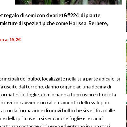
et regalo di semi con 4 variet&#224; di piante
 misture di spezie tipiche come Harissa, Berbere,
n a: 15,2€
incipali del bulbo, localizzate nella sua parte apicale, si
lta uscite dal terreno, danno origine ad una decina di
ormatesi le foglie, cominciano a fuori uscire i fiori e la
 In inverno avviene un rallentamento dello sviluppo
 con la formazione di nuovi bulbi che si verifica dalle
 della primavera si seccano le foglie e le radici,
stanza sostanze di riserva ed entrano in una stasi