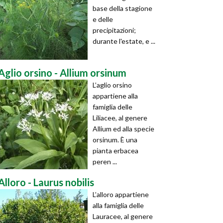
base della stagione
e delle
precipitazioni;
durante l'estate, e ...
Aglio orsino - Allium orsinum
L’aglio orsino
appartiene alla
famiglia delle
Liliacee, al genere
Allium ed alla specie
orsinum. È una
pianta erbacea
peren ...
Alloro - Laurus nobilis
L’alloro appartiene
alla famiglia delle
Lauracee, al genere