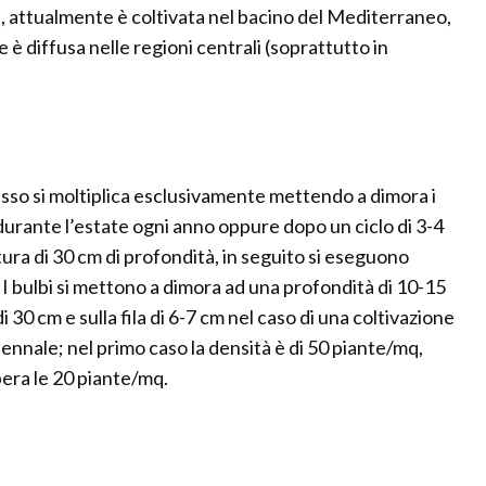
e, attualmente è coltivata nel bacino del Mediterraneo,
 è diffusa nelle regioni centrali (soprattutto in
i esso si moltiplica esclusivamente mettendo a dimora i
durante l’estate ogni anno oppure dopo un ciclo di 3-4
ura di 30 cm di profondità, in seguito si eseguono
 bulbi si mettono a dimora ad una profondità di 10-15
i 30 cm e sulla fila di 6-7 cm nel caso di una coltivazione
liennale; nel primo caso la densità è di 50 piante/mq,
era le 20 piante/mq.