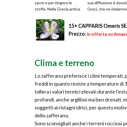
sacre e per tingere le
sua diffusione è dovut
stoffe. Nella Grecia antica
Greci, che ne iniziarono
la pianta dello zafferano
coltivazione in tutta l'ar
era utiliz...
15+ CAPPARIS Omeris S
Prezzo:
in offerta su Amazo
Clima e terreno
Lo zafferano preferisce i climi temperati,
freddi in quanto resiste a temperature di 1
tollera i valori termici elevati durante l’est
profondi, anche argillosi ma ben drenati, m
soggetti ai ristagni idrici, per questo motiv
dello zafferano.
Sono sconsigliati anche i terreni rocciosi 