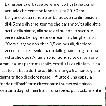
È una pianta erbacea perenne, coltivata sia come
annuale che come poliennale, alta 30-50 cm.
L’organo sotterraneo è un bulbo avente dimensioni
di 4-5 cm e diverse gemme che daranno vita alle altre
parti della pianta, alla base del bulbo si trovano le
vere radici. Le foglie sono lineari, fini, lunghe fino a
30 cm e larghe non oltre 0,5 cm, sessili, di colore
verde scuro e si sviluppano dalle guaine fogliari una
volta che quest’ultime sono fuoriuscite dal terreno. I
formati da una parte maschile, costituita dagli stami, e da
ato alla base del fiore, stilo, un lungo filamento giallo
timma trifido di colore rosso. Il frutto è una capsula
ffonde nell’ambiente circostante i numerosi e piccoli
 costituita dagli stimmi fiorali, una spezia particolarmente