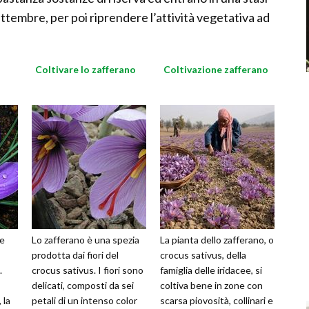
ettembre, per poi riprendere l’attività vegetativa ad
Coltivare lo zafferano
Coltivazione zafferano
le
Lo zafferano è una spezia
La pianta dello zafferano, o
prodotta dai fiori del
crocus sativus, della
.
crocus sativus. I fiori sono
famiglia delle iridacee, si
delicati, composti da sei
coltiva bene in zone con
 la
petali di un intenso color
scarsa piovosità, collinari e