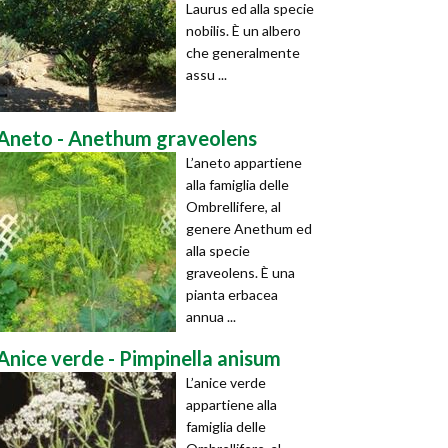
Laurus ed alla specie
nobilis. È un albero
che generalmente
assu ...
Aneto - Anethum graveolens
L’aneto appartiene
alla famiglia delle
Ombrellifere, al
genere Anethum ed
alla specie
graveolens. È una
pianta erbacea
annua ...
Anice verde - Pimpinella anisum
L’anice verde
appartiene alla
famiglia delle