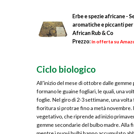
Erbe e spezie africane - S
aromatiche e piccanti per
African Rub & Co
Prezzo:
in offerta su Amazo
Ciclo biologico
All’inizio del mese di ottobre dalle gemme pr
formano le guaine fogliari, le quali, una vo
foglie. Nel giro di 2-3 settimane, una volta f
fioritura si protrae fino a metà novembre.
vegetativo, che riprende ad inizio primavera
gemme secondarie del bulbo madre. Alla fine
mentre i nuovi bulbi hanno accumulato abba