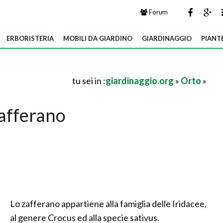
Forum
ERBORISTERIA
MOBILI DA GIARDINO
GIARDINAGGIO
PIANT
tu sei in :
giardinaggio.org
»
Orto
»
afferano
Lo zafferano appartiene alla famiglia delle Iridacee,
al genere Crocus ed alla specie sativus.