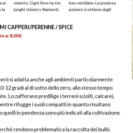
a ai
violetto. Ogni fiore ha tre
ben ventilate. La preziosa
 la
lunghi stimmi o filamenti,
polvere si ottiene dagli
...
di color rosso...
stimmi, la pa...
EMI CAPPERI/PERENNE / SPICE
n a: 8,05€
 però si adatta anche agli ambienti particolarmente
0-12 gradi al di sotto dello zero, allo stesso tempo
ate. Lo zafferano predilige i terreni sciolti, calcarei,
entre rifugge i suoli compatti in quanto risultano
o quelli in pendenza sono più indicati alla coltivazione
perché rendono problematica la raccolta dei bulbi.