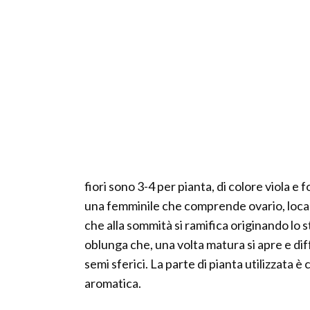
fiori sono 3-4 per pianta, di colore viola e 
una femminile che comprende ovario, localizz
che alla sommità si ramifica originando lo s
oblunga che, una volta matura si apre e di
semi sferici. La parte di pianta utilizzata è
aromatica.