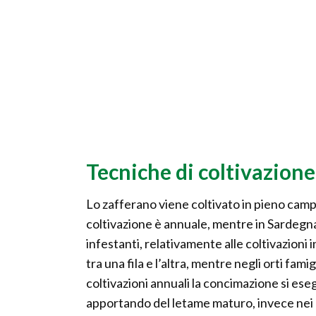
Tecniche di coltivazione
Lo zafferano viene coltivato in pieno campo, 
coltivazione è annuale, mentre in Sardegna 
infestanti, relativamente alle coltivazioni
tra una fila e l’altra, mentre negli orti fami
coltivazioni annuali la concimazione si ese
apportando del letame maturo, invece nei cic