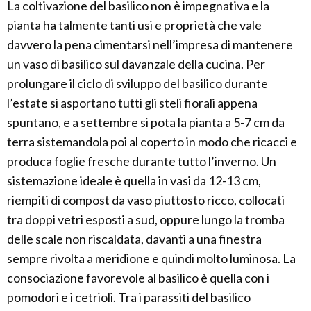
La coltivazione del basilico non è impegnativa e la
pianta ha talmente tanti usi e proprietà che vale
davvero la pena cimentarsi nell’impresa di mantenere
un vaso di basilico sul davanzale della cucina. Per
prolungare il ciclo di sviluppo del basilico durante
l’estate si asportano tutti gli steli fiorali appena
spuntano, e a settembre si pota la pianta a 5-7 cm da
terra sistemandola poi al coperto in modo che ricacci e
produca foglie fresche durante tutto l’inverno. Un
sistemazione ideale è quella in vasi da 12-13 cm,
riempiti di compost da vaso piuttosto ricco, collocati
tra doppi vetri esposti a sud, oppure lungo la tromba
delle scale non riscaldata, davanti a una finestra
sempre rivolta a meridione e quindi molto luminosa. La
consociazione favorevole al basilico è quella con i
pomodori e i cetrioli. Tra i parassiti del basilico