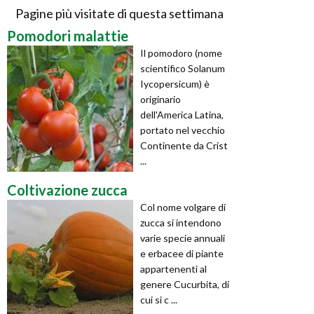
Pagine più visitate di questa settimana
Pomodori malattie
Il pomodoro (nome
scientifico Solanum
Iycopersicum) è
originario
dell'America Latina,
portato nel vecchio
Continente da Crist
...
Coltivazione zucca
Col nome volgare di
zucca si intendono
varie specie annuali
e erbacee di piante
appartenenti al
genere Cucurbita, di
cui si c ...