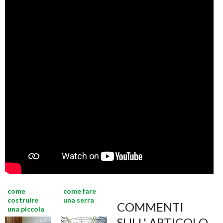
come
come fare
costruire
una serra
COMMENTI
una piccola
serra
SULL' ARTICOLO