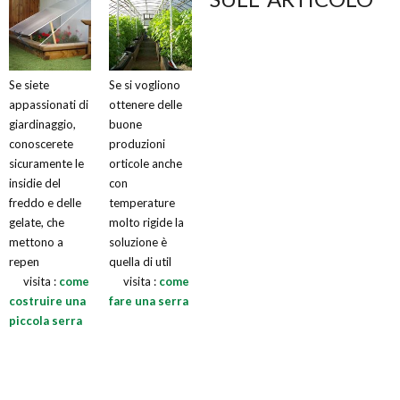
Se siete
Se si vogliono
appassionati di
ottenere delle
giardinaggio,
buone
conoscerete
produzioni
sicuramente le
orticole anche
insidie del
con
freddo e delle
temperature
gelate, che
molto rigide la
mettono a
soluzione è
repen
quella di util
visita :
come
visita :
come
costruire una
fare una serra
piccola serra