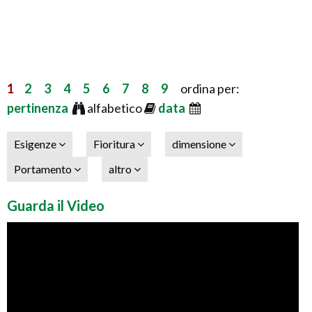
1
2
3
4
5
6
7
8
9
ordina per:
pertinenza
alfabetico
data
Esigenze
Fioritura
dimensione
Portamento
altro
Guarda il Video