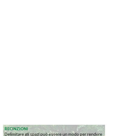
RECINZIONI
Delimitare gli spazi può essere un modo per rendere