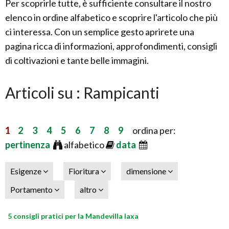
Per scoprirle tutte, è sufficiente consultare il nostro
elenco in ordine alfabetico e scoprire l'articolo che più
ci interessa. Con un semplice gesto aprirete una
pagina ricca di informazioni, approfondimenti, consigli
di coltivazioni e tante belle immagini.
Articoli su : Rampicanti
1
2
3
4
5
6
7
8
9
ordina per:
pertinenza
alfabetico
data
Esigenze
Fioritura
dimensione
Portamento
altro
5 consigli pratici per la Mandevilla laxa