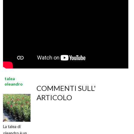
talea
oleandro
COMMENTI SULL'
ARTICOLO
La talea di
oleandro è un