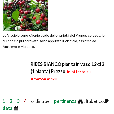
Le Visciole sono ciliegie acide delle varietà del Prunus cerasus, le
cui specie più coltivate sono appunto il Visciolo, assieme ad
Amareno e Marasco.
RIBES BIANCO pianta in vaso 12x12
(1 pianta)
Prezzo:
in offerta su
Amazon a: 16€
1
2
3
4
ordina per:
pertinenza
alfabetico
data