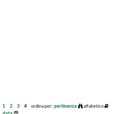
1
2
3
4
ordina per:
pertinenza
alfabetico
data