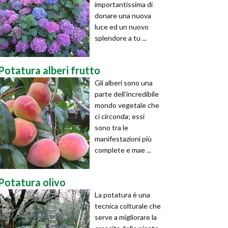
importantissima di
donare una nuova
luce ed un nuovo
splendore a tu ...
Potatura alberi frutto
Gli alberi sono una
parte dell’incredibile
mondo vegetale che
ci circonda; essi
sono tra le
manifestazioni più
complete e mae ...
Potatura olivo
La potatura è una
tecnica colturale che
serve a migliorare la