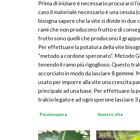
Prima di iniziare è necessario procurarsi l
caso il materiale necessario è una cesoia (o
bisogna sapere che la vite si divide in due c
rami che non producono frutto e di conseg
frutto sono quelli che producono il grappol
Per effettuare la potatura della vite bisog
"metodo a cordone speronato". Metodo Guyo
tenendo il ramo più rigoglioso. Questo tra
accorciato in modo da lasciare 8 gemme.
usato per imporre alla vite una crescita para
principale ad una base. Per effettuare la 
tralcio legato e ad ogni sperone lasciare 
Peronospora
Innesto vite