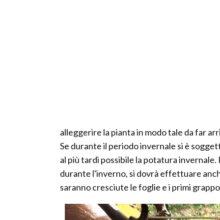
alleggerire la pianta in modo tale da far arri
Se durante il periodo invernale si è sogget
al più tardi possibile la potatura invernal
durante l'inverno, si dovrà effettuare anc
saranno cresciute le foglie e i primi grappol