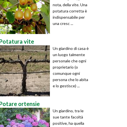
nota, della vite. Una
potatura corretta è
indispensabile per
una cresc ...
Potatura vite
Un giardino di casa è
un luogo talmente
personale che ogni
proprietario (o
comunque ogni
persona che lo abita
e lo gestisce) ...
Potare ortensie
Un giardino, tra le
sue tante facoltà
positive, ha quella