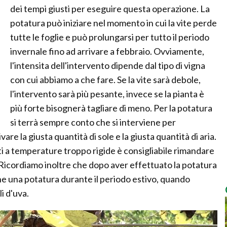
dei tempi giusti per eseguire questa operazione. La
potatura può iniziare nel momento in cui la vite perde
tutte le foglie e può prolungarsi per tutto il periodo
invernale fino ad arrivare a febbraio. Ovviamente,
l'intensita dell'intervento dipende dal tipo di vigna
con cui abbiamo a che fare. Se la vite sarà debole,
l'intervento sarà più pesante, invece se la pianta è
più forte bisognerà tagliare di meno. Per la potatura
si terrà sempre conto che si interviene per
vare la giusta quantità di sole e la giusta quantità di aria.
ti a temperature troppo rigide è consigliabile rimandare
e. Ricordiamo inoltre che dopo aver effettuato la potatura
he una potatura durante il periodo estivo, quando
i d'uva.