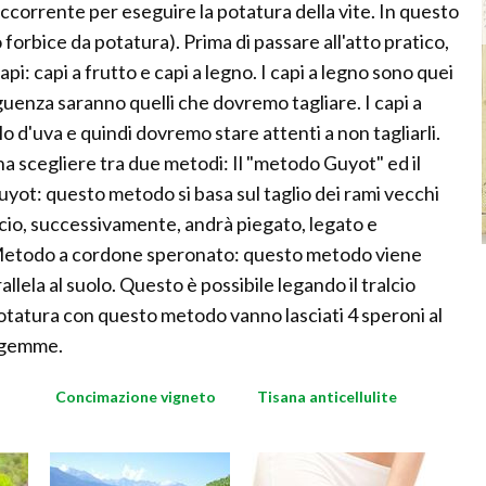
'occorrente per eseguire la potatura della vite. In questo
 forbice da potatura). Prima di passare all'atto pratico,
api: capi a frutto e capi a legno. I capi a legno sono quei
uenza saranno quelli che dovremo tagliare. I capi a
o d'uva e quindi dovremo stare attenti a non tagliarli.
na scegliere tra due metodi: Il "metodo Guyot" ed il
t: questo metodo si basa sul taglio dei rami vecchi
lcio, successivamente, andrà piegato, legato e
 Metodo a cordone speronato: questo metodo viene
llela al suolo. Questo è possibile legando il tralcio
potatura con questo metodo vanno lasciati 4 speroni al
3 gemme.
Concimazione vigneto
Tisana anticellulite