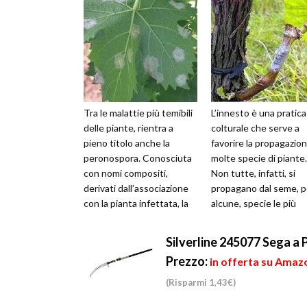
Tra le malattie più temibili
L’innesto è una pratica
delle piante, rientra a
colturale che serve a
pieno titolo anche la
favorire la propagazion
peronospora. Conosciuta
molte specie di piante.
con nomi compositi,
Non tutte, infatti, si
derivati dall’associazione
propagano dal seme, p
con la pianta infettata, la
alcune, specie le più
peronospora è in grado di
suscettibili alle malatt
...
alle...
Silverline 245077 Sega a 
Prezzo:
in offerta su Amaz
(Risparmi 1,43€)