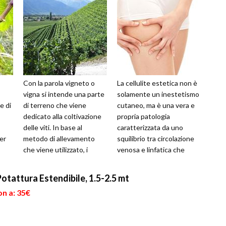
Con la parola vigneto o
La cellulite estetica non è
vigna si intende una parte
solamente un inestetismo
e di
di terreno che viene
cutaneo, ma è una vera e
dedicato alla coltivazione
propria patologia
delle viti. In base al
caratterizzata da uno
er
metodo di allevamento
squilibrio tra circolazione
che viene utilizzato, i
venosa e linfatica che
ie e
vigneti, si dividono in:
comporta una ipertrofia
tendone...
delle c...
Potattura Estendibile, 1.5-2.5 mt
on a: 35€