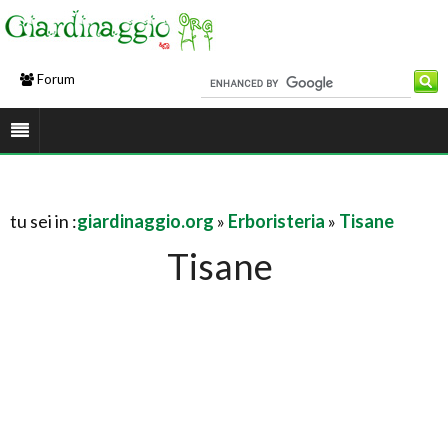
Forum
tu sei in :
giardinaggio.org
»
Erboristeria
»
Tisane
Tisane