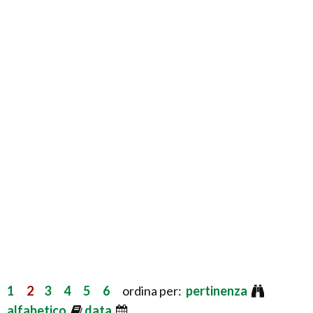
1
2
3
4
5
6
ordina per:
pertinenza
alfabetico
data